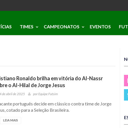
ÍCIAS
TIMES
CAMPEONATOS
EVENTOS
FUT
N
istiano Ronaldo brilha em vitória do Al-Nassr
bre o Al-Hilal de Jorge Jesus
4 de abril de 2025
por
Equipe Futsim
acante português decide em clássico contra time de Jorge
us, cotado para a Seleção Brasileira.
E
LEIA MAIS