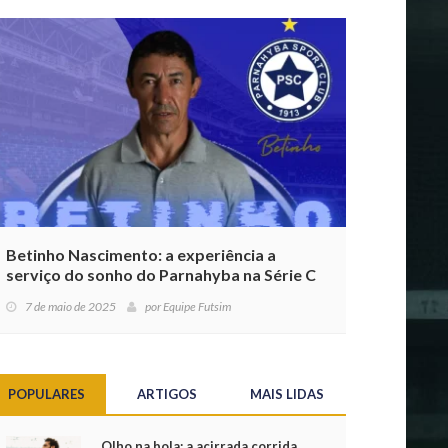
Betinho Nascimento: a experiência a
serviço do sonho do Parnahyba na Série C
7 de maio de 2025
por
Equipe Futsim
POPULARES
ARTIGOS
MAIS LIDAS
Olho na bola: a acirrada corrida