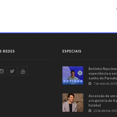
S REDES
ESPECIAIS
Betinho Nascimen
experiência a se
sonho do Parnah
Série C
7 de maio de 202
Ascensão de um 
a trajetória de K
futebol
22 de abril de 20