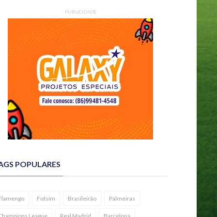
PUBLICIDADE
AGS POPULARES
Flamengo
Futsim
Brasileirão
Palmeiras
Champions League
Real Madrid
Barcelona