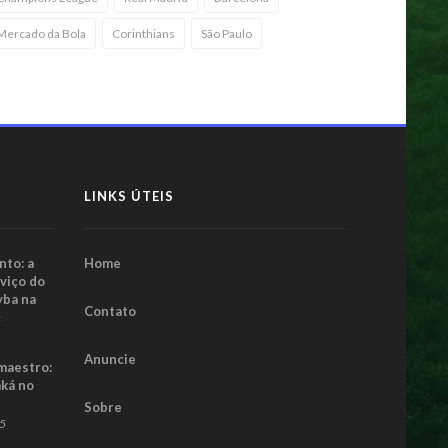
Mercado da Bola
Corinthians
São Paulo
LINKS ÚTEIS
to: a
Home
rviço do
yba na
Contato
5
Anuncie
maestro:
aká no
Sobre
25