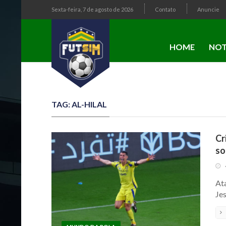
Sexta-feira, 7 de agosto de 2026
Contato
Anuncie
HOME
NOT
TAG: AL-HILAL
Cr
so
At
Jes