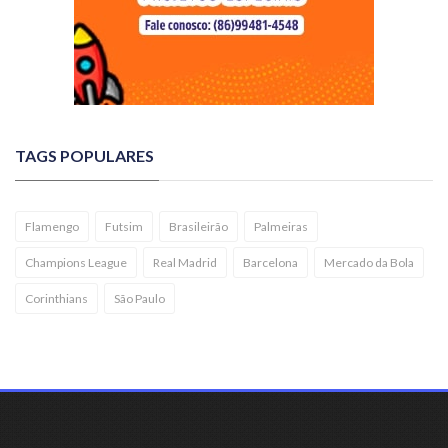
TAGS POPULARES
Flamengo
Futsim
Brasileirão
Palmeiras
Champions League
Real Madrid
Barcelona
Mercado da Bola
Corinthians
São Paulo