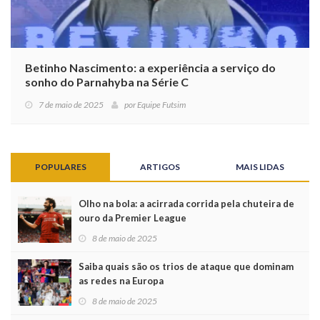
Betinho Nascimento: a experiência a serviço do
sonho do Parnahyba na Série C
7 de maio de 2025
por
Equipe Futsim
POPULARES
ARTIGOS
MAIS LIDAS
Olho na bola: a acirrada corrida pela chuteira de
ouro da Premier League
8 de maio de 2025
Saiba quais são os trios de ataque que dominam
as redes na Europa
8 de maio de 2025