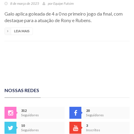
8 de março de 2025
por
Equipe Futsim
Galo aplica goleada de 4 a 0 no primeiro jogo da final, com
destaque para a atuação de Rony e Rubens.
LEIA MAIS
NOSSAS REDES
312
20
Seguidores
Seguidores
10
3
Seguidores
Inscritos