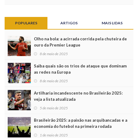
POPULARES
ARTIGOS
MAIS LIDAS
Olho na bola: a acirrada corrida pela chuteira de
ouro da Premier League
8 de maio de 2025
Saiba quais são os trios de ataque que dominam
as redes na Europa
8 de maio de 2025
Artilharia incandescente no Brasileirão 2025:
veja a lista atualizada
5 de maio de 2025
Brasileirão 2025: a paixão nas arquibancadas e a
economia do futebol na primeira rodada
1 de maio de 2025