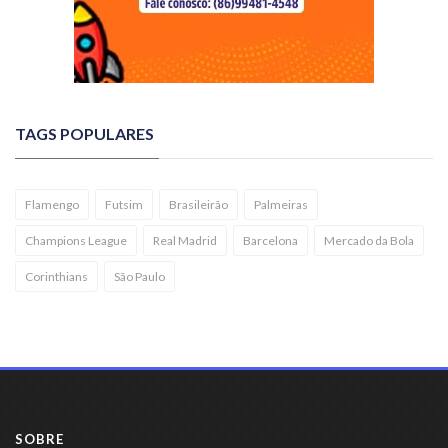
TAGS POPULARES
Flamengo
Futsim
Brasileirão
Palmeiras
Champions League
Real Madrid
Barcelona
Mercado da Bola
Corinthians
São Paulo
SOBRE