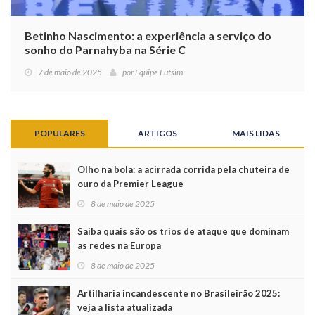
Betinho Nascimento: a experiência a serviço do
sonho do Parnahyba na Série C
7 de maio de 2025
por
Equipe Futsim
POPULARES
ARTIGOS
MAIS LIDAS
Olho na bola: a acirrada corrida pela chuteira de
ouro da Premier League
8 de maio de 2025
Saiba quais são os trios de ataque que dominam
as redes na Europa
8 de maio de 2025
Artilharia incandescente no Brasileirão 2025:
veja a lista atualizada