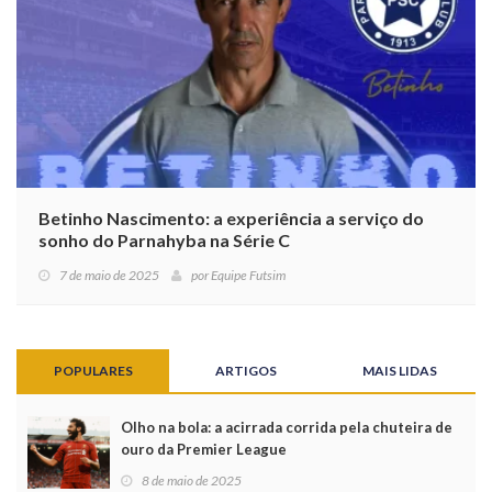
Betinho Nascimento: a experiência a serviço do
sonho do Parnahyba na Série C
7 de maio de 2025
por
Equipe Futsim
POPULARES
ARTIGOS
MAIS LIDAS
Olho na bola: a acirrada corrida pela chuteira de
ouro da Premier League
8 de maio de 2025