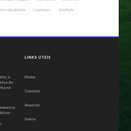
Mercado da Bola
Corinthians
São Paulo
LINKS ÚTEIS
to: a
Home
rviço do
yba na
Contato
5
Anuncie
maestro:
aká no
Sobre
25