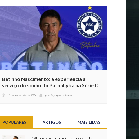
Betinho Nascimento: a experiência a
serviço do sonho do Parnahyba na Série C
7 de maio de 2025
por
Equipe Futsim
POPULARES
ARTIGOS
MAIS LIDAS
Olho na bola: a acirrada corrida