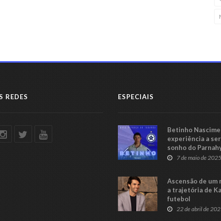
S REDES
ESPECIAIS
Betinho Nascimen
experiência a se
sonho do Parnah
Série C
7 de maio de 202
Ascensão de um 
a trajetória de K
futebol
22 de abril de 20