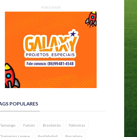
PUBLICIDADE
AGS POPULARES
Flamengo
Futsim
Brasileirão
Palmeiras
Champions League
Real Madrid
Barcelona