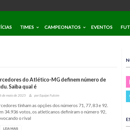
ÍCIAS
TIMES
CAMPEONATOS
EVENTOS
FUT
N
rcedores do Atlético-MG definem número de
du. Saiba qual é
6 de maio de 2025
por
Equipe Futsim
rcedores tinham as opções dos números 71, 77, 83 e 92.
m 34.936 votos, os atleticanos definiram o número 92,
ovocando o rival
E
LEIA MAIS