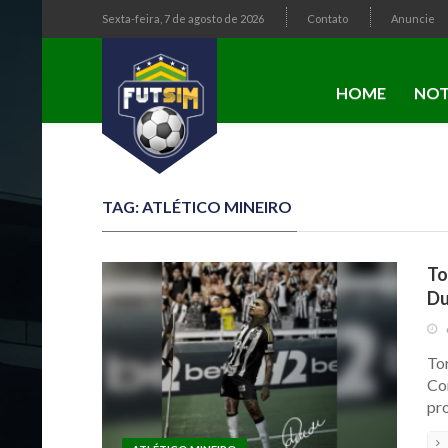
Sexta-feira, 7 de agosto de 2026
Contato
Anuncie
HOME
NOT
TAG: ATLÉTICO MINEIRO
To
Du
To
Co
pr