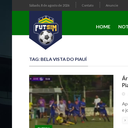
Sábado, 8 de agosto de 2026
Contato
Anuncie
HOME
NOT
TAG: BELA VISTA DO PIAUÍ
Ár
Pi
Ap
e j