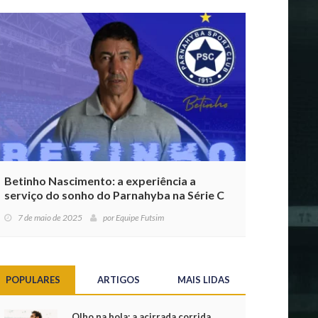
Betinho Nascimento: a experiência a
serviço do sonho do Parnahyba na Série C
7 de maio de 2025
por
Equipe Futsim
POPULARES
ARTIGOS
MAIS LIDAS
Olho na bola: a acirrada corrida