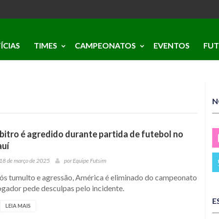
ÍCIAS
TIMES
CAMPEONATOS
EVENTOS
FUT
N
bitro é agredido durante partida de futebol no
auí
18 de março de 2025
por
Equipe Futsim
ós tumulto e agressão, América é eliminado do campeonato
ogador pede desculpas pelo incidente.
E
LEIA MAIS