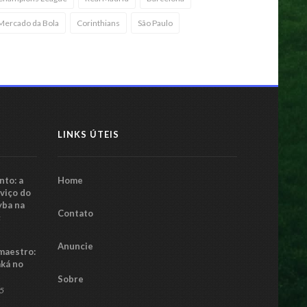
Mercado da Bola
Corinthians
São Paulo
LINKS ÚTEIS
to: a
Home
rviço do
yba na
Contato
5
Anuncie
maestro:
aká no
Sobre
25