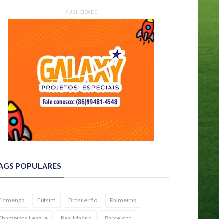
PUBLICIDADE
AGS POPULARES
Flamengo
Futsim
Brasileirão
Palmeiras
Champions League
Real Madrid
Barcelona