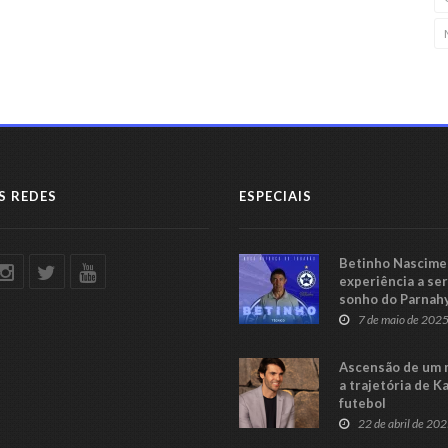
S REDES
ESPECIAIS
Betinho Nascimen
experiência a se
sonho do Parnah
Série C
7 de maio de 202
Ascensão de um 
a trajetória de K
futebol
22 de abril de 20