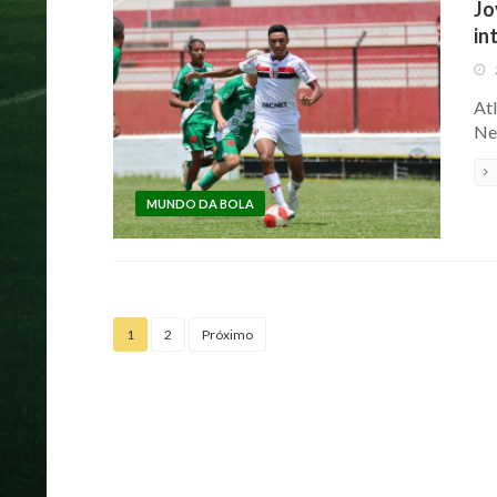
Jo
in
At
Ne
MUNDO DA BOLA
1
2
Próximo