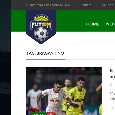
Quinta-feira, 6 de agosto de 2026
Contato
Anuncie
HOME
NOT
TAG: BRAGANTINO
Is
no
Mas
lid