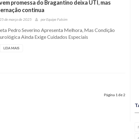
vem promessa do Bragantino deixa UTI, mas
ternação continua
25 de março de 2025
por
Equipe Futsim
leta Pedro Severino Apresenta Melhora, Mas Condição
urológica Ainda Exige Cuidados Especiais
LEIA MAIS
Página 1 de 2
T