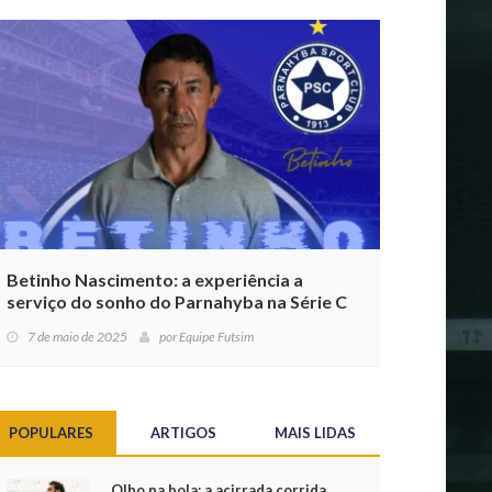
Betinho Nascimento: a experiência a
serviço do sonho do Parnahyba na Série C
7 de maio de 2025
por
Equipe Futsim
POPULARES
ARTIGOS
MAIS LIDAS
Olho na bola: a acirrada corrida