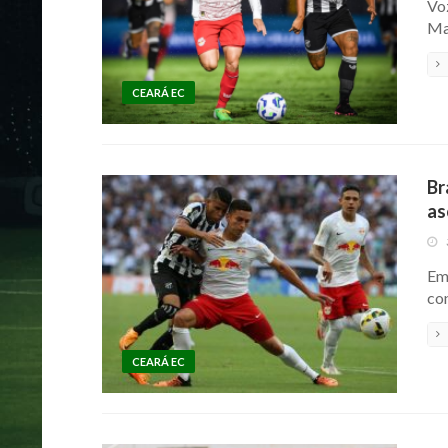
Voz
Ma
CEARÁ EC
Br
as
Em
co
CEARÁ EC