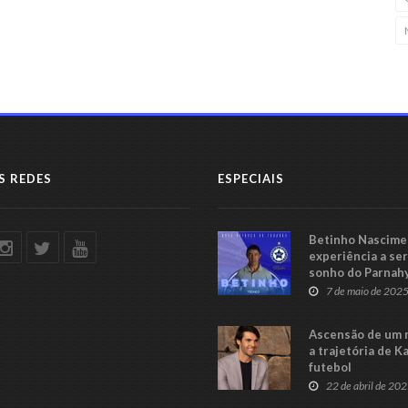
S REDES
ESPECIAIS
Betinho Nascimen
experiência a se
sonho do Parnah
Série C
7 de maio de 202
Ascensão de um 
a trajetória de K
futebol
22 de abril de 20