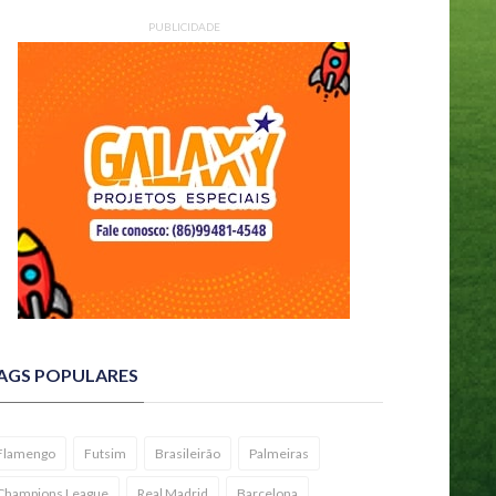
PUBLICIDADE
AGS POPULARES
Flamengo
Futsim
Brasileirão
Palmeiras
Champions League
Real Madrid
Barcelona