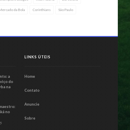
Mercado da Bola
Corinthians
São Paulo
LINKS ÚTEIS
to: a
Home
rviço do
yba na
Contato
5
Anuncie
maestro:
aká no
Sobre
25