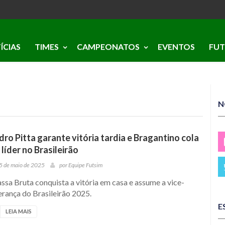
ÍCIAS
TIMES
CAMPEONATOS
EVENTOS
FUT
N
idro Pitta garante vitória tardia e Bragantino cola
 líder no Brasileirão
5 de maio de 2025
por
Equipe Futsim
sa Bruta conquista a vitória em casa e assume a vice-
erança do Brasileirão 2025.
E
LEIA MAIS