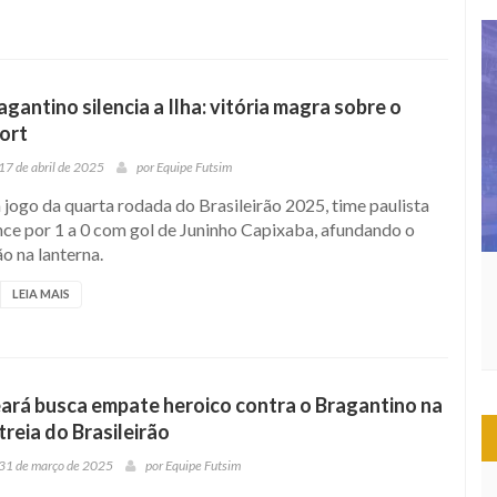
agantino silencia a Ilha: vitória magra sobre o
ort
17 de abril de 2025
por
Equipe Futsim
jogo da quarta rodada do Brasileirão 2025, time paulista
nce por 1 a 0 com gol de Juninho Capixaba, afundando o
o na lanterna.
LEIA MAIS
ará busca empate heroico contra o Bragantino na
treia do Brasileirão
31 de março de 2025
por
Equipe Futsim