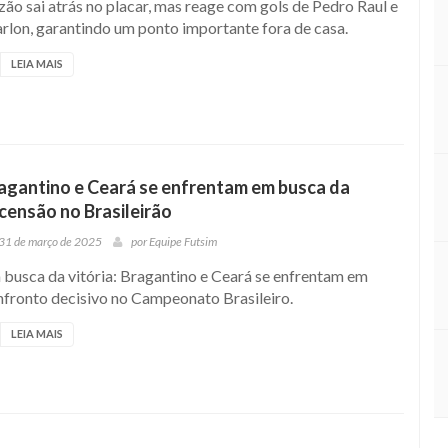
ão sai atrás no placar, mas reage com gols de Pedro Raul e
rlon, garantindo um ponto importante fora de casa.
LEIA MAIS
agantino e Ceará se enfrentam em busca da
censão no Brasileirão
31 de março de 2025
por
Equipe Futsim
 busca da vitória: Bragantino e Ceará se enfrentam em
nfronto decisivo no Campeonato Brasileiro.
LEIA MAIS