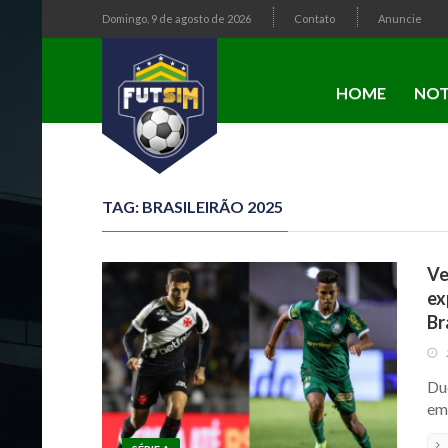
Domingo, 9 de agosto de 2026
Contato
Anuncie
HOME
NOT
TAG: BRASILEIRÃO 2025
Ve
ex
Br
Du
em