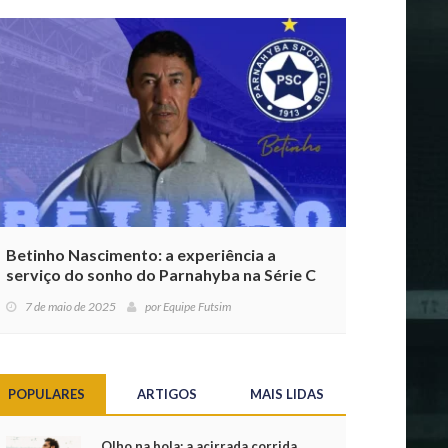
Betinho Nascimento: a experiência a
serviço do sonho do Parnahyba na Série C
7 de maio de 2025
por
Equipe Futsim
POPULARES
ARTIGOS
MAIS LIDAS
Olho na bola: a acirrada corrida