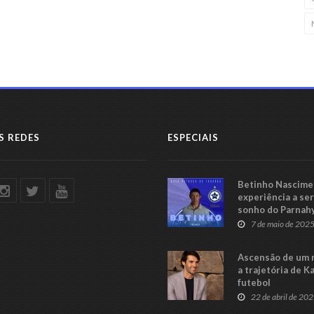
S REDES
ESPECIAIS
Betinho Nascimen
experiência a se
sonho do Parnah
Série C
7 de maio de 202
Ascensão de um 
a trajetória de K
futebol
22 de abril de 20