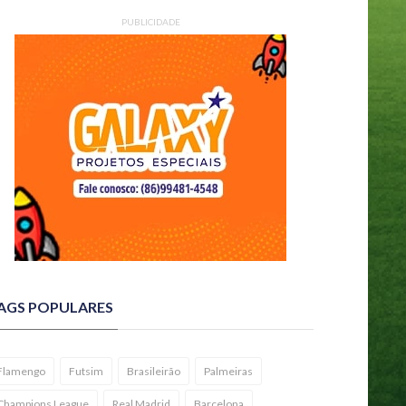
PUBLICIDADE
AGS POPULARES
Flamengo
Futsim
Brasileirão
Palmeiras
Champions League
Real Madrid
Barcelona