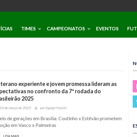
ÍCIAS
TIMES
CAMPEONATOS
EVENTOS
FUT
N
terano experiente e jovem promessa lideram as
pectativas no confronto da 7ª rodada do
asileirão 2025
24 de março de 2025
por
Equipe Futsim
elo de gerações em Brasília: Coutinho x Estêvão prometem
oção em Vasco x Palmeiras
E
LEIA MAIS