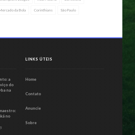
Mercado da Bola
Corinthians
São Paulo
LINKS ÚTEIS
to: a
Home
rviço do
yba na
Contato
5
Anuncie
maestro:
aká no
Sobre
25