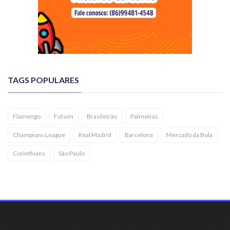
TAGS POPULARES
Flamengo
Futsim
Brasileirão
Palmeiras
Champions League
Real Madrid
Barcelona
Mercado da Bola
Corinthians
São Paulo