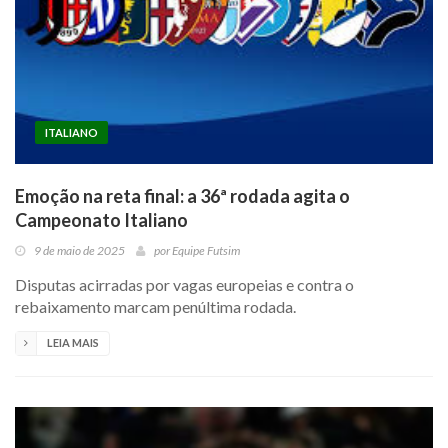
ITALIANO
Emoção na reta final: a 36ª rodada agita o
Campeonato Italiano
9 de maio de 2025
por
Equipe Futsim
Disputas acirradas por vagas europeias e contra o
rebaixamento marcam penúltima rodada.
LEIA MAIS