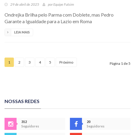
29 de abril de 2025
por
Equipe Futsim
Ondrejka Brilha pelo Parma com Doblete, mas Pedro
Garante a Igualdade para a Lazio em Roma
LEIA MAIS
1
2
3
4
5
Próximo
Página 1 de 5
NOSSAS REDES
312
20
Seguidores
Seguidores