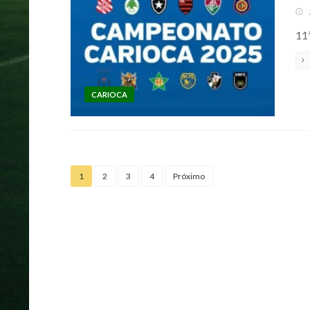
11
CARIOCA
1
2
3
4
Próximo