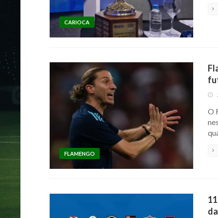
CARIOCA
Fl
fu
O 
nes
qua
FLAMENGO
11
da