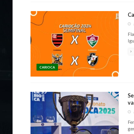
Ca
Fl
Ig
CARIOCA
Se
va
Fer
ge