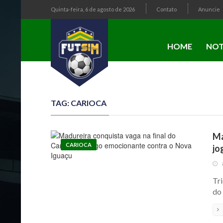
Quinta-feira, 6 de agosto de 2026
Contato
Anuncie
HOME
NOT
TAG: CARIOCA
Ma
CARIOCA
jo
Tri
do