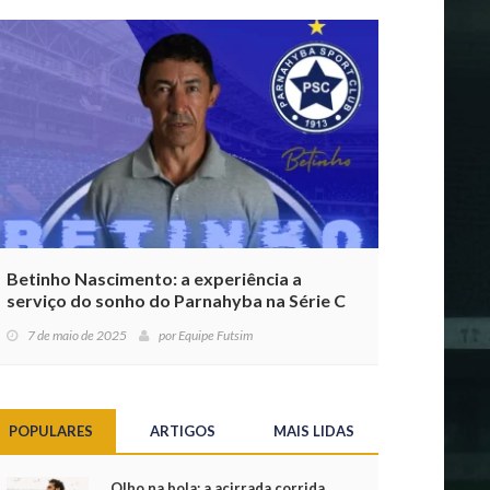
Betinho Nascimento: a experiência a
serviço do sonho do Parnahyba na Série C
7 de maio de 2025
por
Equipe Futsim
POPULARES
ARTIGOS
MAIS LIDAS
Olho na bola: a acirrada corrida