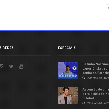
S REDES
ESPECIAIS
Betinho Nascimen
experiência a se
sonho do Parnah
Série C
7 de maio de 202
Ascensão de um 
a trajetória de K
futebol
22 de abril de 20