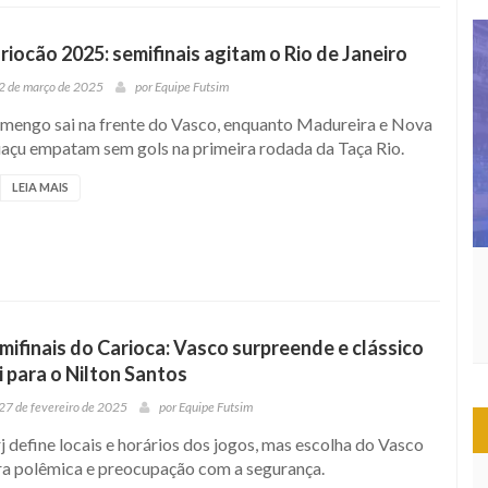
riocão 2025: semifinais agitam o Rio de Janeiro
2 de março de 2025
por
Equipe Futsim
amengo sai na frente do Vasco, enquanto Madureira e Nova
uaçu empatam sem gols na primeira rodada da Taça Rio.
LEIA MAIS
mifinais do Carioca: Vasco surpreende e clássico
i para o Nilton Santos
27 de fevereiro de 2025
por
Equipe Futsim
j define locais e horários dos jogos, mas escolha do Vasco
ra polêmica e preocupação com a segurança.