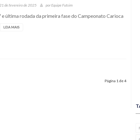
21 de fevereiro de 2025
por
Equipe Futsim
ª e última rodada da primeira fase do Campeonato Carioca
LEIA MAIS
Página 1 de 4
T