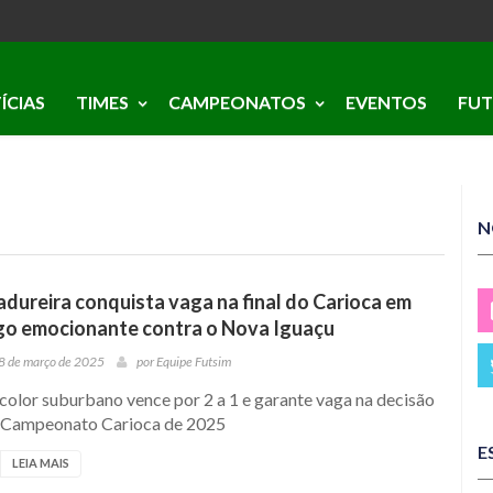
ÍCIAS
TIMES
CAMPEONATOS
EVENTOS
FUT
N
dureira conquista vaga na final do Carioca em
go emocionante contra o Nova Iguaçu
8 de março de 2025
por
Equipe Futsim
color suburbano vence por 2 a 1 e garante vaga na decisão
 Campeonato Carioca de 2025
E
LEIA MAIS