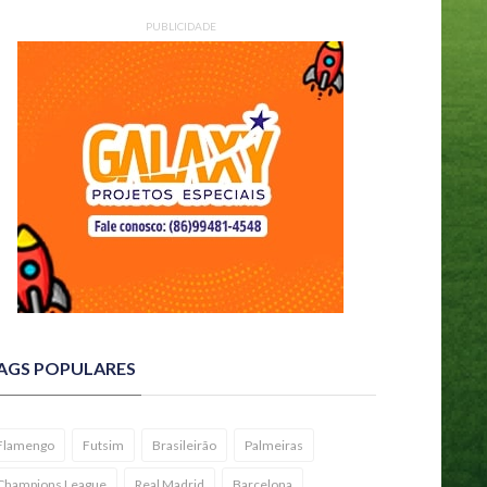
PUBLICIDADE
AGS POPULARES
Flamengo
Futsim
Brasileirão
Palmeiras
Champions League
Real Madrid
Barcelona