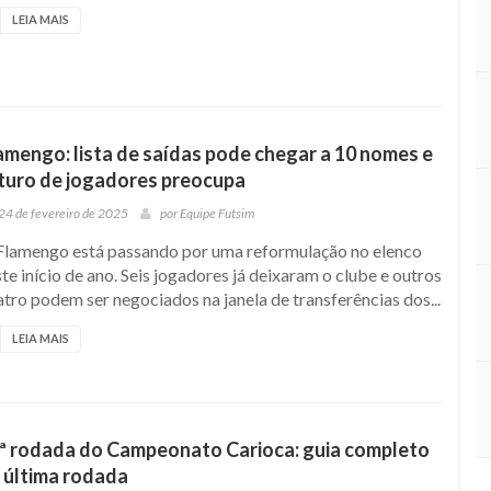
LEIA MAIS
amengo: lista de saídas pode chegar a 10 nomes e
turo de jogadores preocupa
24 de fevereiro de 2025
por
Equipe Futsim
Flamengo está passando por uma reformulação no elenco
te início de ano. Seis jogadores já deixaram o clube e outros
tro podem ser negociados na janela de transferências dos...
LEIA MAIS
ª rodada do Campeonato Carioca: guia completo
 última rodada