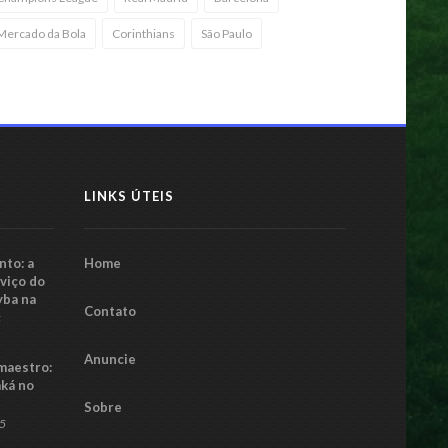
Mercado da Bola
Corinthians
São Paulo
LINKS ÚTEIS
to: a
Home
rviço do
yba na
Contato
5
Anuncie
maestro:
aká no
Sobre
25