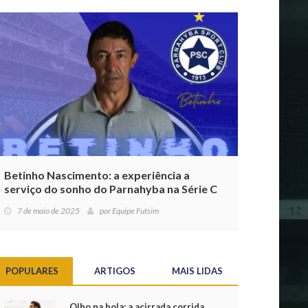
Betinho Nascimento: a experiência a
serviço do sonho do Parnahyba na Série C
7 de maio de 2025
por
Equipe Futsim
POPULARES
ARTIGOS
MAIS LIDAS
Olho na bola: a acirrada corrida