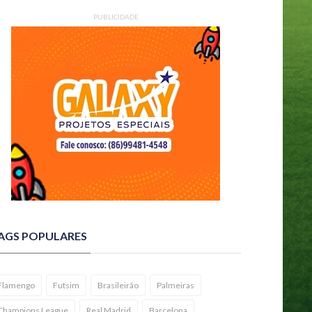
PUBLICIDADE
AGS POPULARES
Flamengo
Futsim
Brasileirão
Palmeiras
Champions League
Real Madrid
Barcelona