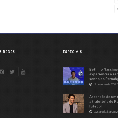
S REDES
ESPECIAIS
Betinho Nascimen
experiência a se
sonho do Parnah
Série C
7 de maio de 202
Ascensão de um 
a trajetória de K
futebol
22 de abril de 20