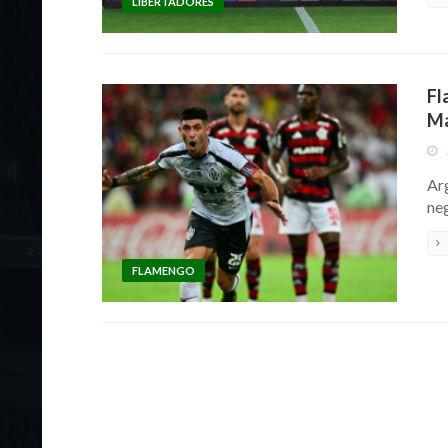
LIBERTADORES
Fl
Ma
Ar
neg
FLAMENGO