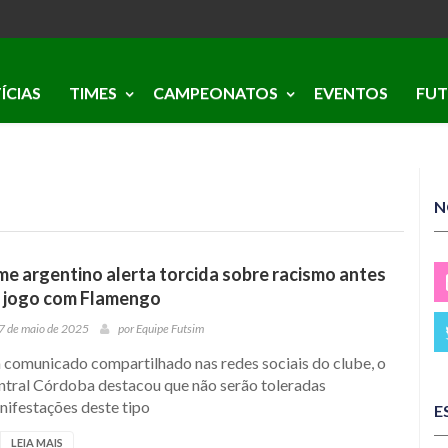
ÍCIAS
TIMES
CAMPEONATOS
EVENTOS
FUT
N
me argentino alerta torcida sobre racismo antes
 jogo com Flamengo
7 de maio de 2025
por
Equipe Futsim
 comunicado compartilhado nas redes sociais do clube, o
ntral Córdoba destacou que não serão toleradas
nifestações deste tipo
E
LEIA MAIS