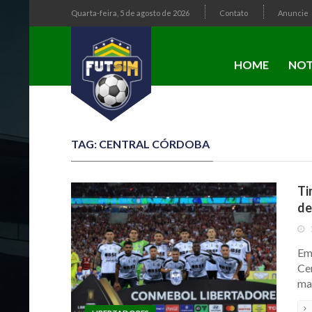
Quarta-feira, 5 de agosto de 2026
Contato
Anuncie
HOME
NOT
TAG: CENTRAL CÓRDOBA
Ti
de
Em
Ce
ma