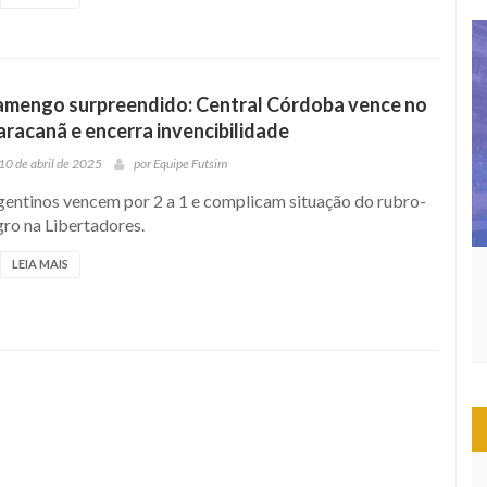
amengo surpreendido: Central Córdoba vence no
racanã e encerra invencibilidade
10 de abril de 2025
por
Equipe Futsim
gentinos vencem por 2 a 1 e complicam situação do rubro-
ro na Libertadores.
LEIA MAIS