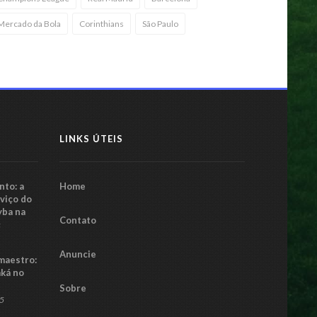
Mercado da Bola
Corinthians
São Paulo
LINKS ÚTEIS
to: a
Home
rviço do
yba na
Contato
5
Anuncie
maestro:
aká no
Sobre
25