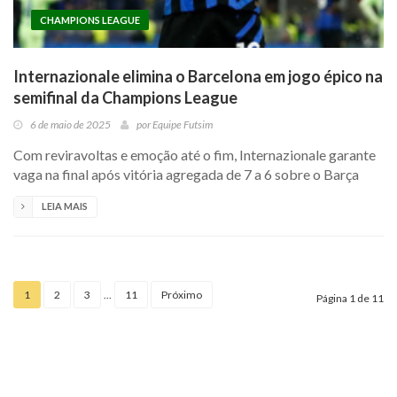
CHAMPIONS LEAGUE
Internazionale elimina o Barcelona em jogo épico na
semifinal da Champions League
6 de maio de 2025
por
Equipe Futsim
Com reviravoltas e emoção até o fim, Internazionale garante
vaga na final após vitória agregada de 7 a 6 sobre o Barça
LEIA MAIS
1
2
3
...
11
Próximo
Página 1 de 11