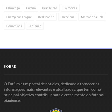
Flamengo
Futsim
Brasileirão
Palmeiras
Champions League
Real Madrid
Barcelona
Mercado da Bola
Corinthians
São Paulo
SOBRE
O FutSim é um portal de notícias, dedicado a fornecer as
informações mais relevantes e atualizadas, que tem como
principal objetivo contribuir para o crescimento do futebol
piauiense.