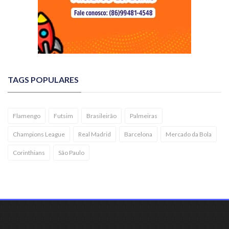
TAGS POPULARES
Flamengo
Futsim
Brasileirão
Palmeiras
Champions League
Real Madrid
Barcelona
Mercado da Bola
Corinthians
São Paulo