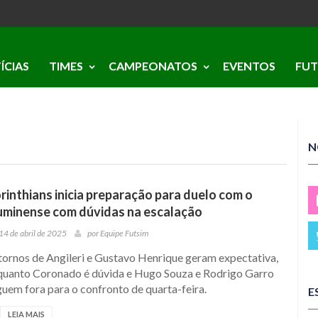
ÍCIAS
TIMES
CAMPEONATOS
EVENTOS
FUT
N
rinthians inicia preparação para duelo com o
uminense com dúvidas na escalação
14 de abril de 2025
por
Equipe Futsim
tornos de Angileri e Gustavo Henrique geram expectativa,
quanto Coronado é dúvida e Hugo Souza e Rodrigo Garro
uem fora para o confronto de quarta-feira.
E
LEIA MAIS