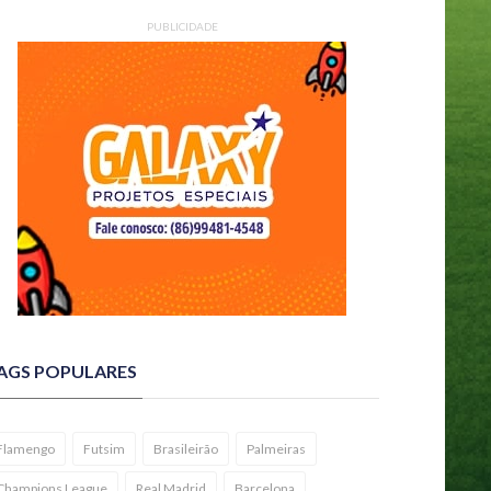
PUBLICIDADE
AGS POPULARES
Flamengo
Futsim
Brasileirão
Palmeiras
Champions League
Real Madrid
Barcelona