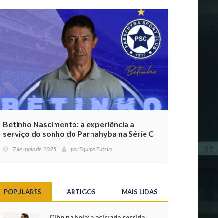
Betinho Nascimento: a experiência a
serviço do sonho do Parnahyba na Série C
7 de maio de 2025
por
Equipe Futsim
POPULARES
ARTIGOS
MAIS LIDAS
Olho na bola: a acirrada corrida