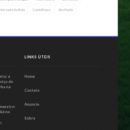
Mercado da Bola
Corinthians
São Paulo
LINKS ÚTEIS
to: a
Home
rviço do
yba na
Contato
5
Anuncie
maestro:
aká no
Sobre
25