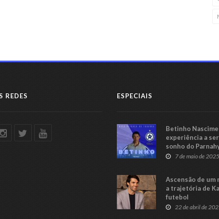
S REDES
ESPECIAIS
Betinho Nascimen
experiência a se
sonho do Parnah
Série C
7 de maio de 202
Ascensão de um 
a trajetória de K
futebol
22 de abril de 20