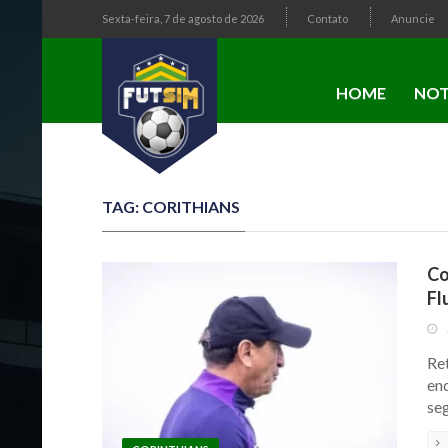
Sexta-feira, 7 de agosto de 2026
Contato
Anuncie
HOME
NOT
TAG: CORITHIANS
Co
Fl
Re
en
seg