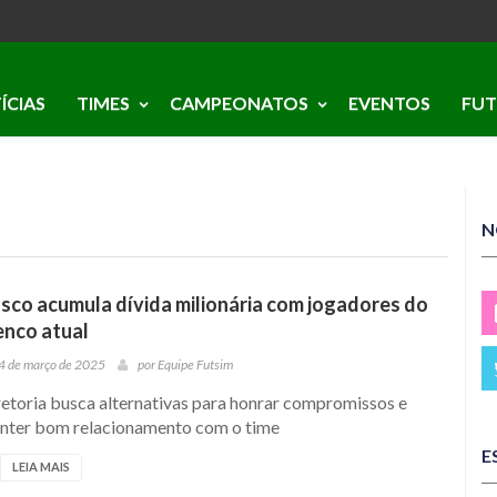
ÍCIAS
TIMES
CAMPEONATOS
EVENTOS
FUT
N
sco acumula dívida milionária com jogadores do
enco atual
4 de março de 2025
por
Equipe Futsim
retoria busca alternativas para honrar compromissos e
nter bom relacionamento com o time
E
LEIA MAIS