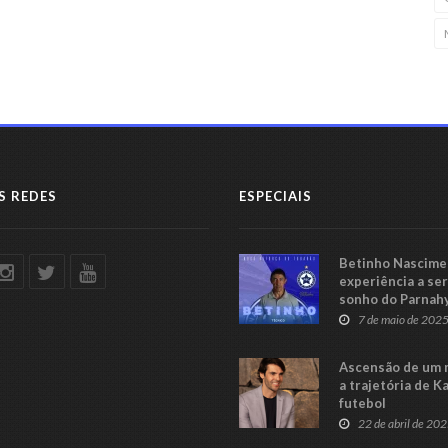
S REDES
ESPECIAIS
Betinho Nascimen
experiência a se
sonho do Parnah
Série C
7 de maio de 202
Ascensão de um 
a trajetória de K
futebol
22 de abril de 20