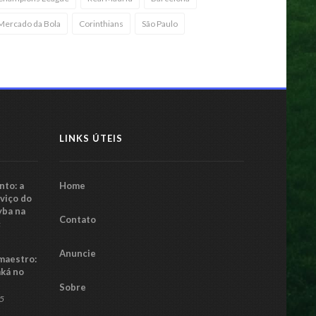
Mercado da Bola
Corinthians
São Paulo
LINKS ÚTEIS
to: a
Home
rviço do
yba na
Contato
5
Anuncie
maestro:
aká no
Sobre
25