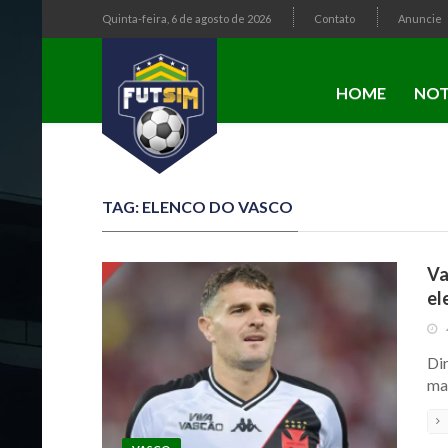
Quinta-feira, 6 de agosto de 2026
Contato
Anuncie
HOME
NOT
TAG: ELENCO DO VASCO
Va
el
Di
ma