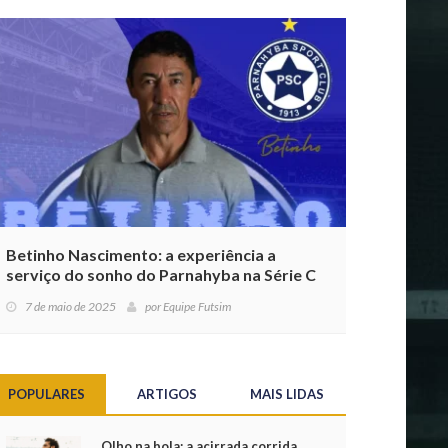
Betinho Nascimento: a experiência a
serviço do sonho do Parnahyba na Série C
7 de maio de 2025
por
Equipe Futsim
POPULARES
ARTIGOS
MAIS LIDAS
Olho na bola: a acirrada corrida