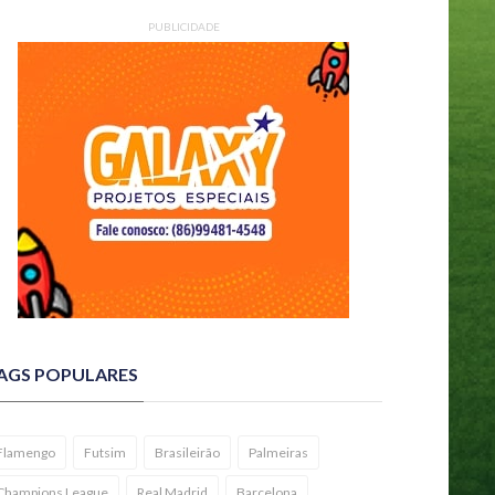
PUBLICIDADE
AGS POPULARES
Flamengo
Futsim
Brasileirão
Palmeiras
Champions League
Real Madrid
Barcelona