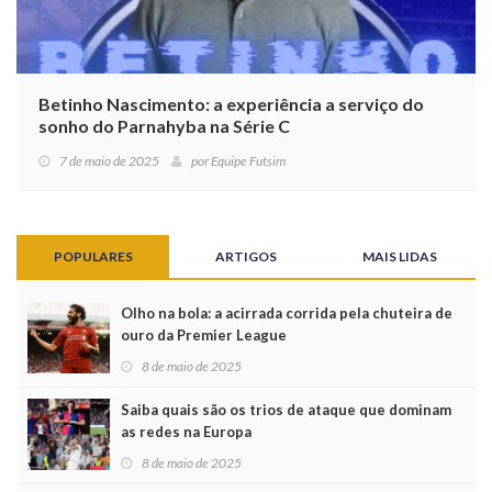
Betinho Nascimento: a experiência a serviço do
sonho do Parnahyba na Série C
7 de maio de 2025
por
Equipe Futsim
POPULARES
ARTIGOS
MAIS LIDAS
Olho na bola: a acirrada corrida pela chuteira de
ouro da Premier League
8 de maio de 2025
Saiba quais são os trios de ataque que dominam
as redes na Europa
8 de maio de 2025