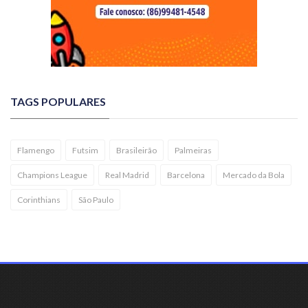
TAGS POPULARES
Flamengo
Futsim
Brasileirão
Palmeiras
Champions League
Real Madrid
Barcelona
Mercado da Bola
Corinthians
São Paulo