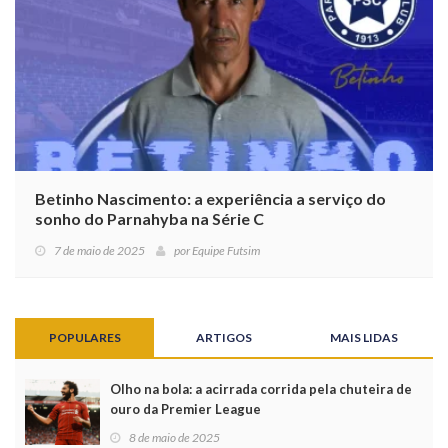
Betinho Nascimento: a experiência a serviço do
sonho do Parnahyba na Série C
7 de maio de 2025
por
Equipe Futsim
POPULARES
ARTIGOS
MAIS LIDAS
Olho na bola: a acirrada corrida pela chuteira de
ouro da Premier League
8 de maio de 2025