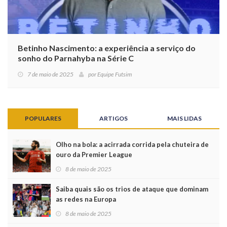
Betinho Nascimento: a experiência a serviço do
sonho do Parnahyba na Série C
7 de maio de 2025
por
Equipe Futsim
POPULARES
ARTIGOS
MAIS LIDAS
Olho na bola: a acirrada corrida pela chuteira de
ouro da Premier League
8 de maio de 2025
Saiba quais são os trios de ataque que dominam
as redes na Europa
8 de maio de 2025