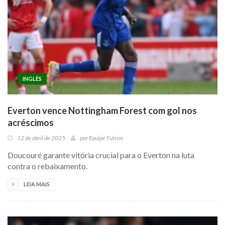
INGLÊS
Everton vence Nottingham Forest com gol nos
acréscimos
12 de abril de 2025
por
Equipe Futsim
Doucouré garante vitória crucial para o Everton na luta
contra o rebaixamento.
LEIA MAIS