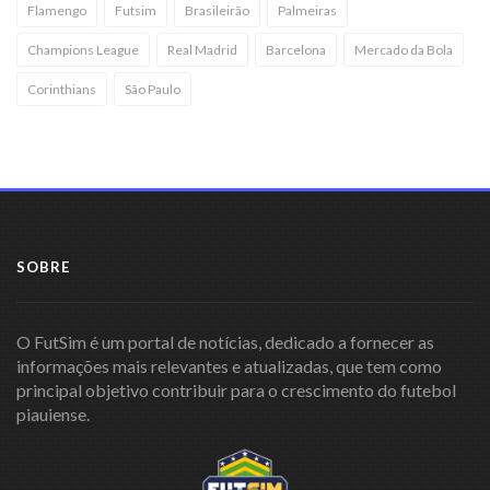
Flamengo
Futsim
Brasileirão
Palmeiras
Champions League
Real Madrid
Barcelona
Mercado da Bola
Corinthians
São Paulo
SOBRE
O FutSim é um portal de notícias, dedicado a fornecer as
informações mais relevantes e atualizadas, que tem como
principal objetivo contribuir para o crescimento do futebol
piauiense.