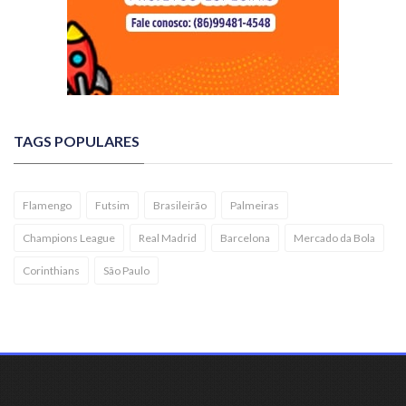
TAGS POPULARES
Flamengo
Futsim
Brasileirão
Palmeiras
Champions League
Real Madrid
Barcelona
Mercado da Bola
Corinthians
São Paulo