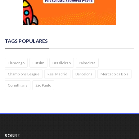
TAGS POPULARES
Flamengo
Futsim
Brasileirão
Palmeiras
Champions League
Real Madrid
Barcelona
Mercado da Bola
Corinthians
São Paulo
SOBRE