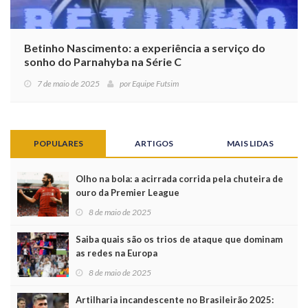
Betinho Nascimento: a experiência a serviço do
sonho do Parnahyba na Série C
7 de maio de 2025
por
Equipe Futsim
POPULARES
ARTIGOS
MAIS LIDAS
Olho na bola: a acirrada corrida pela chuteira de
ouro da Premier League
8 de maio de 2025
Saiba quais são os trios de ataque que dominam
as redes na Europa
8 de maio de 2025
Artilharia incandescente no Brasileirão 2025: