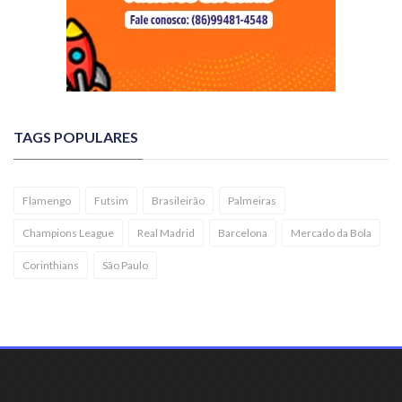
TAGS POPULARES
Flamengo
Futsim
Brasileirão
Palmeiras
Champions League
Real Madrid
Barcelona
Mercado da Bola
Corinthians
São Paulo