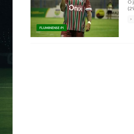
O 
(29
FLUMINENSE-PI