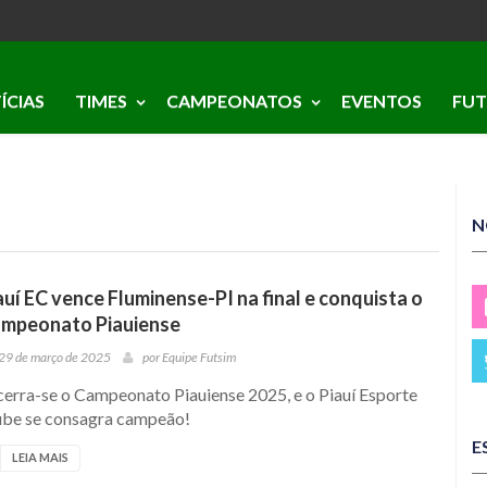
ÍCIAS
TIMES
CAMPEONATOS
EVENTOS
FUT
N
auí EC vence Fluminense-PI na final e conquista o
mpeonato Piauiense
29 de março de 2025
por
Equipe Futsim
cerra-se o Campeonato Piauiense 2025, e o Piauí Esporte
ube se consagra campeão!
E
LEIA MAIS