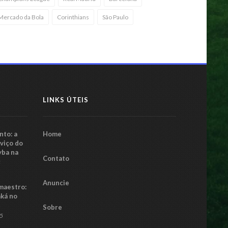
Mercado da Bola
Corinthians
São Paulo
LINKS ÚTEIS
to: a
Home
rviço do
yba na
Contato
5
Anuncie
maestro:
aká no
Sobre
25