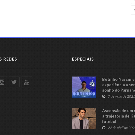
S REDES
ESPECIAIS
Betinho Nascimen
experiência a se
sonho do Parnah
Série C
7 de maio de 202
Ascensão de um 
a trajetória de K
futebol
22 de abril de 20