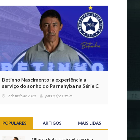
Betinho Nascimento: a experiência a
serviço do sonho do Parnahyba na Série C
7 de maio de 2025
por
Equipe Futsim
POPULARES
ARTIGOS
MAIS LIDAS
Olho na bola: a acirrada corrida