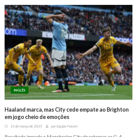
INGLÊS
Haaland marca, mas City cede empate ao Brighton
em jogo cheio de emoções
15 de março de 2025
por
Equipe Futsim
Resultado impede o Manchester City de retornar ao G-4,