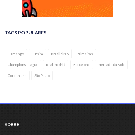
TAGS POPULARES
Flamengo
Futsim
Brasileirão
Palmeiras
Champions League
Real Madrid
Barcelona
Mercado da Bola
Corinthians
São Paulo
SOBRE