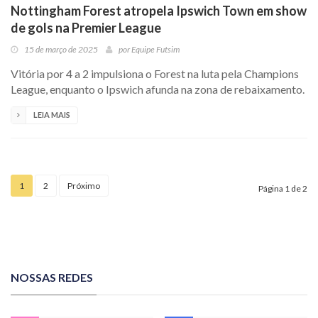
Nottingham Forest atropela Ipswich Town em show
de gols na Premier League
15 de março de 2025
por
Equipe Futsim
Vitória por 4 a 2 impulsiona o Forest na luta pela Champions
League, enquanto o Ipswich afunda na zona de rebaixamento.
LEIA MAIS
1
2
Próximo
Página 1 de 2
NOSSAS REDES