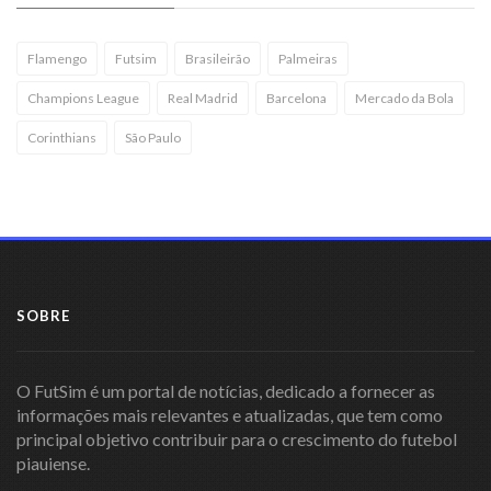
Flamengo
Futsim
Brasileirão
Palmeiras
Champions League
Real Madrid
Barcelona
Mercado da Bola
Corinthians
São Paulo
SOBRE
O FutSim é um portal de notícias, dedicado a fornecer as
informações mais relevantes e atualizadas, que tem como
principal objetivo contribuir para o crescimento do futebol
piauiense.