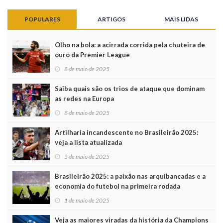
POPULARES
ARTIGOS
MAIS LIDAS
Olho na bola: a acirrada corrida pela chuteira de
ouro da Premier League
8 de maio de 2025
Saiba quais são os trios de ataque que dominam
as redes na Europa
8 de maio de 2025
Artilharia incandescente no Brasileirão 2025:
veja a lista atualizada
5 de maio de 2025
Brasileirão 2025: a paixão nas arquibancadas e a
economia do futebol na primeira rodada
1 de maio de 2025
Veja as maiores viradas da história da Champions