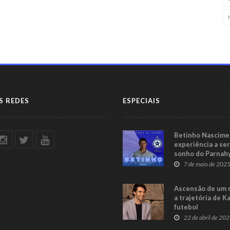
S REDES
ESPECIAIS
Betinho Nascimen
experiência a se
sonho do Parnah
Série C
7 de maio de 202
Ascensão de um 
a trajetória de K
futebol
22 de abril de 20