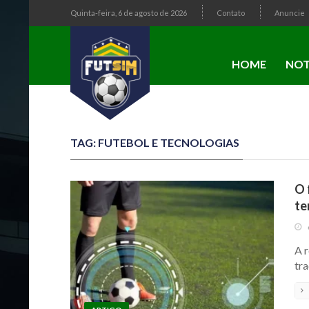
Quinta-feira, 6 de agosto de 2026
Contato
Anuncie
HOME
NOT
TAG: FUTEBOL E TECNOLOGIAS
O 
te
A r
tra