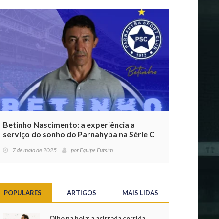
Betinho Nascimento: a experiência a
serviço do sonho do Parnahyba na Série C
7 de maio de 2025
por
Equipe Futsim
POPULARES
ARTIGOS
MAIS LIDAS
Olho na bola: a acirrada corrida