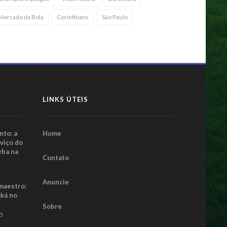
Mercado da Bola
Corinthians
São Paulo
LINKS ÚTEIS
to: a
Home
rviço do
yba na
Contato
5
Anuncie
maestro:
aká no
Sobre
25