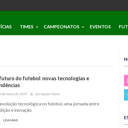
ÍCIAS
TIMES
CAMPEONATOS
EVENTOS
FUT
N
futuro do futebol: novas tecnologias e
ndências
6 de março de 2025
por
Equipe Futsim
evolução tecnológica no futebol, uma jornada entre
dição e inovação
E
LEIA MAIS