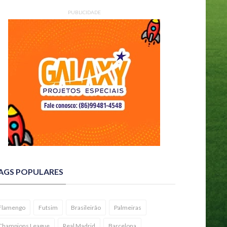
PUBLICIDADE
AGS POPULARES
Flamengo
Futsim
Brasileirão
Palmeiras
Champions League
Real Madrid
Barcelona