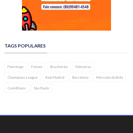
TAGS POPULARES
Flamengo
Futsim
Brasileirão
Palmeiras
Champions League
Real Madrid
Barcelona
Mercado da Bola
Corinthians
São Paulo