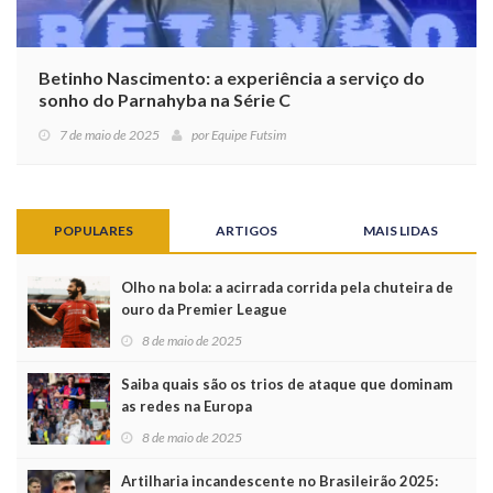
Betinho Nascimento: a experiência a serviço do
sonho do Parnahyba na Série C
7 de maio de 2025
por
Equipe Futsim
POPULARES
ARTIGOS
MAIS LIDAS
Olho na bola: a acirrada corrida pela chuteira de
ouro da Premier League
8 de maio de 2025
Saiba quais são os trios de ataque que dominam
as redes na Europa
8 de maio de 2025
Artilharia incandescente no Brasileirão 2025: