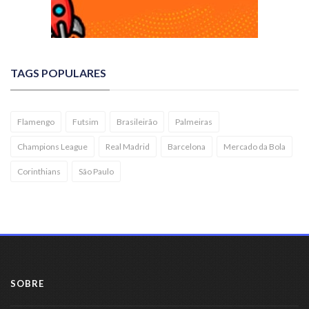
TAGS POPULARES
Flamengo
Futsim
Brasileirão
Palmeiras
Champions League
Real Madrid
Barcelona
Mercado da Bola
Corinthians
São Paulo
SOBRE