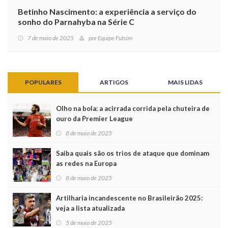
Betinho Nascimento: a experiência a serviço do
sonho do Parnahyba na Série C
7 de maio de 2025
por
Equipe Futsim
POPULARES
ARTIGOS
MAIS LIDAS
Olho na bola: a acirrada corrida pela chuteira de
ouro da Premier League
8 de maio de 2025
Saiba quais são os trios de ataque que dominam
as redes na Europa
8 de maio de 2025
Artilharia incandescente no Brasileirão 2025:
veja a lista atualizada
5 de maio de 2025