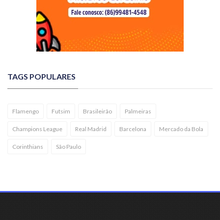
TAGS POPULARES
Flamengo
Futsim
Brasileirão
Palmeiras
Champions League
Real Madrid
Barcelona
Mercado da Bola
Corinthians
São Paulo