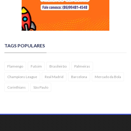
TAGS POPULARES
Flamengo
Futsim
Brasileirão
Palmeiras
Champions League
Real Madrid
Barcelona
Mercado da Bola
Corinthians
São Paulo