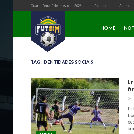
Quarta-feira, 5 de agosto de 2026
Contato
Anuncie
HOME
NOT
TAG: IDENTIDADES SOCIAIS
En
fu
Est
bus
ec
uma