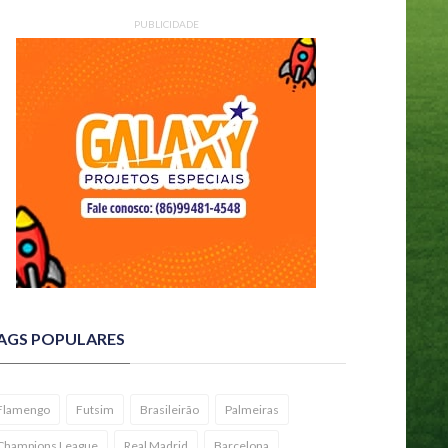
PUBLICIDADE
AGS POPULARES
Flamengo
Futsim
Brasileirão
Palmeiras
Champions League
Real Madrid
Barcelona