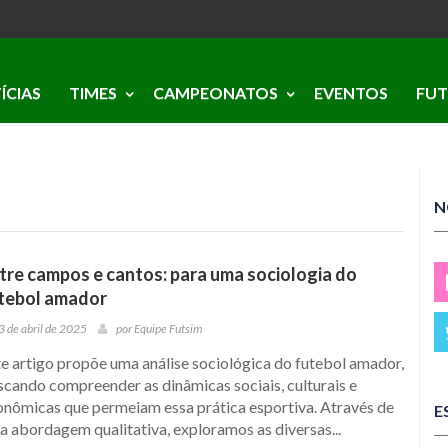
ÍCIAS
TIMES
CAMPEONATOS
EVENTOS
FUT
N
tre campos e cantos: para uma sociologia do
tebol amador
3 de abril de 2025
por
Equipe Futsim
e artigo propõe uma análise sociológica do futebol amador,
cando compreender as dinâmicas sociais, culturais e
onômicas que permeiam essa prática esportiva. Através de
E
 abordagem qualitativa, exploramos as diversas...