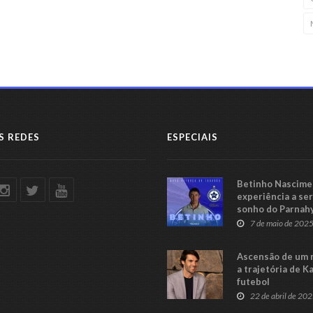
S REDES
ESPECIAIS
Betinho Nascimen
experiência a se
sonho do Parnah
Série C
7 de maio de 202
Ascensão de um 
a trajetória de K
futebol
22 de abril de 20