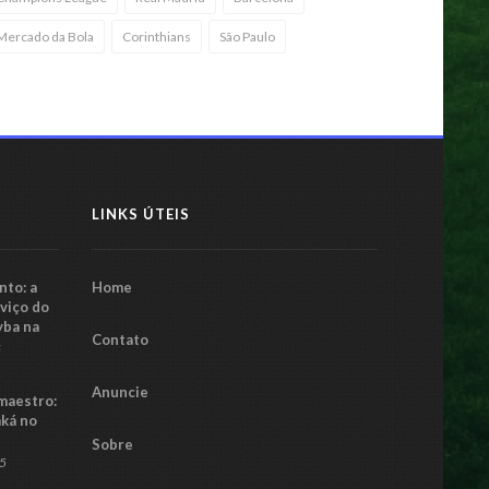
Mercado da Bola
Corinthians
São Paulo
LINKS ÚTEIS
to: a
Home
rviço do
yba na
Contato
5
Anuncie
maestro:
aká no
Sobre
25