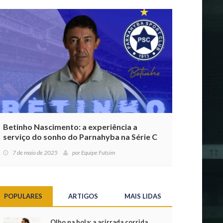
Betinho Nascimento: a experiência a
serviço do sonho do Parnahyba na Série C
7 de maio de 2025
por
Equipe Futsim
POPULARES
ARTIGOS
MAIS LIDAS
Olho na bola: a acirrada corrida