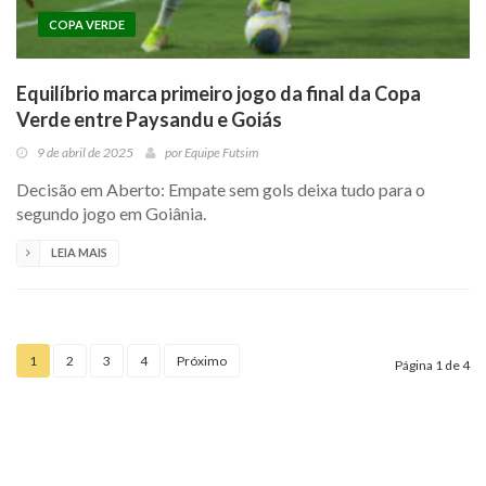
COPA VERDE
Equilíbrio marca primeiro jogo da final da Copa
Verde entre Paysandu e Goiás
9 de abril de 2025
por
Equipe Futsim
Decisão em Aberto: Empate sem gols deixa tudo para o
segundo jogo em Goiânia.
LEIA MAIS
1
2
3
4
Próximo
Página 1 de 4