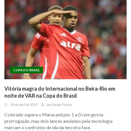
COPA DO BRASIL
Vitória magra do Internacional no Beira-Rio em
noite de VAR na Copa do Brasil
30 de abril de 2025
por
Equipe Futsim
Colorado supera o Maracanã por 1 a 0 com gol na
prorrogação, mas dois lances anulados pela tecnologia
marcam o confronto de ida da terceira fase.