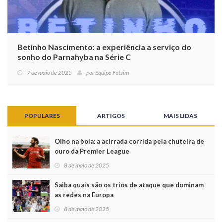
Betinho Nascimento: a experiência a serviço do
sonho do Parnahyba na Série C
7 de maio de 2025
por
Equipe Futsim
POPULARES
ARTIGOS
MAIS LIDAS
Olho na bola: a acirrada corrida pela chuteira de
ouro da Premier League
8 de maio de 2025
Saiba quais são os trios de ataque que dominam
as redes na Europa
8 de maio de 2025