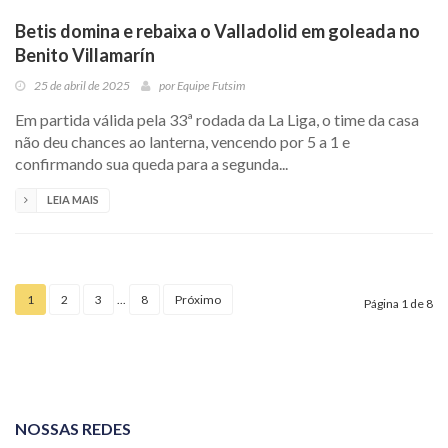
Betis domina e rebaixa o Valladolid em goleada no
Benito Villamarín
25 de abril de 2025
por
Equipe Futsim
Em partida válida pela 33ª rodada da La Liga, o time da casa
não deu chances ao lanterna, vencendo por 5 a 1 e
confirmando sua queda para a segunda...
LEIA MAIS
1
2
3
...
8
Próximo
Página 1 de 8
NOSSAS REDES