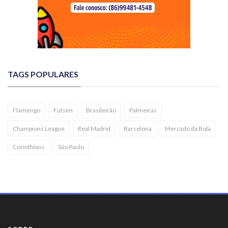
TAGS POPULARES
Flamengo
Futsim
Brasileirão
Palmeiras
Champions League
Real Madrid
Barcelona
Mercado da Bola
Corinthians
São Paulo