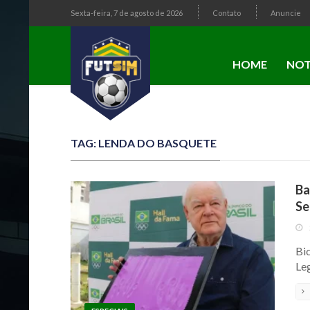
Sexta-feira, 7 de agosto de 2026
Contato
Anuncie
HOME
NOT
TAG: LENDA DO BASQUETE
Ba
Se
Bi
Le