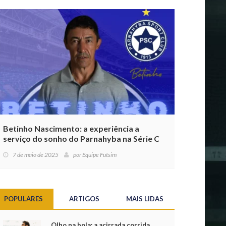
Betinho Nascimento: a experiência a
serviço do sonho do Parnahyba na Série C
7 de maio de 2025
por
Equipe Futsim
POPULARES
ARTIGOS
MAIS LIDAS
Olho na bola: a acirrada corrida