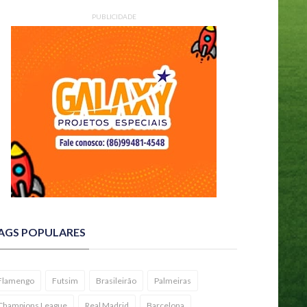
PUBLICIDADE
AGS POPULARES
Flamengo
Futsim
Brasileirão
Palmeiras
Champions League
Real Madrid
Barcelona