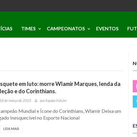
ÍCIAS
TIMES
CAMPEONATOS
EVENTOS
FUT
N
squete em luto: morre Wlamir Marques, lenda da
leção e do Corinthians.
18 de março de 2025
por
Equipe Futsim
campeão Mundial e Ícone do Corinthians, Wlamir Deixa um
gado Inesquecível no Esporte Nacional
E
LEIA MAIS