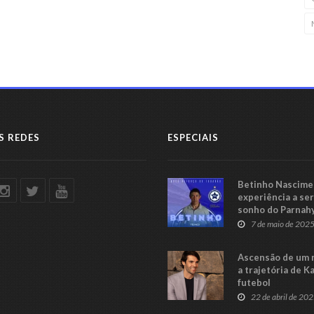
S REDES
ESPECIAIS
Betinho Nascimen
experiência a se
sonho do Parnah
Série C
7 de maio de 202
Ascensão de um 
a trajetória de K
futebol
22 de abril de 20