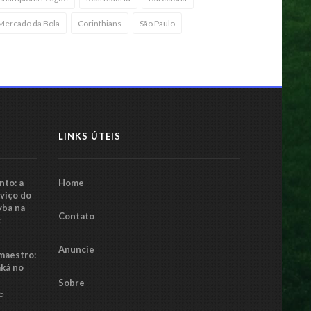
Mercado da Bola
Corinthians
São Paulo
LINKS ÚTEIS
to: a
Home
rviço do
yba na
Contato
5
Anuncie
maestro:
aká no
Sobre
25