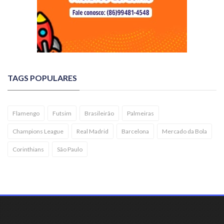
TAGS POPULARES
Flamengo
Futsim
Brasileirão
Palmeiras
Champions League
Real Madrid
Barcelona
Mercado da Bola
Corinthians
São Paulo