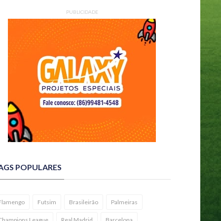
PUBLICIDADE
AGS POPULARES
Flamengo
Futsim
Brasileirão
Palmeiras
Champions League
Real Madrid
Barcelona