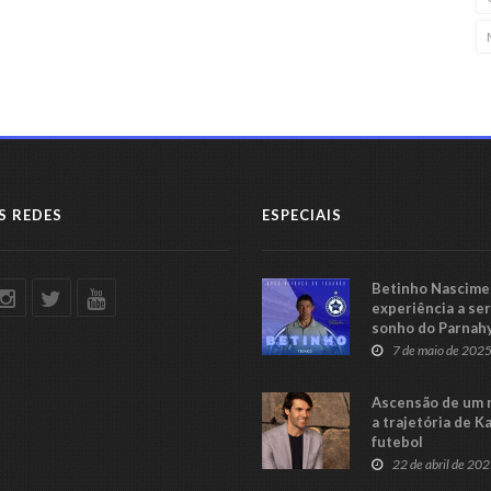
S REDES
ESPECIAIS
Betinho Nascimen
experiência a se
sonho do Parnah
Série C
7 de maio de 202
Ascensão de um 
a trajetória de K
futebol
22 de abril de 20