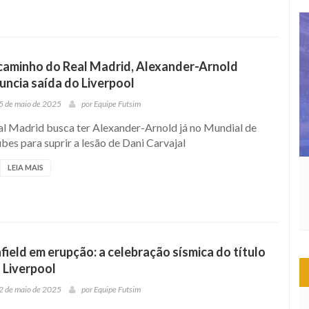
caminho do Real Madrid, Alexander-Arnold
uncia saída do Liverpool
5 de maio de 2025
por
Equipe Futsim
al Madrid busca ter Alexander-Arnold já no Mundial de
bes para suprir a lesão de Dani Carvajal
LEIA MAIS
field em erupção: a celebração sísmica do título
 Liverpool
2 de maio de 2025
por
Equipe Futsim