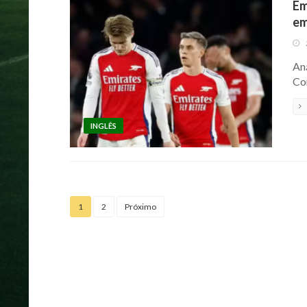
Em
em
An
Co
INGLÊS
1
2
Próximo