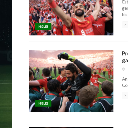
Est
ge
his
INGLÊS
Pr
ga
Aná
Co
INGLÊS