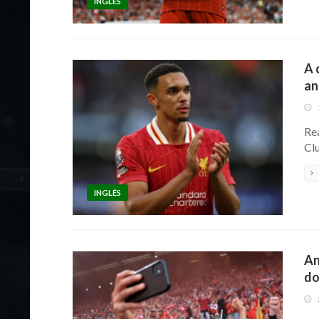
INGLÊS
A 
an
Re
Clu
INGLÊS
An
do