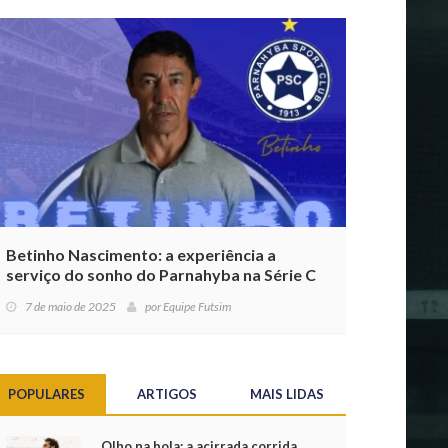
Betinho Nascimento: a experiência a
serviço do sonho do Parnahyba na Série C
7 de maio de 2025
por
Equipe Futsim
POPULARES
ARTIGOS
MAIS LIDAS
Olho na bola: a acirrada corrida