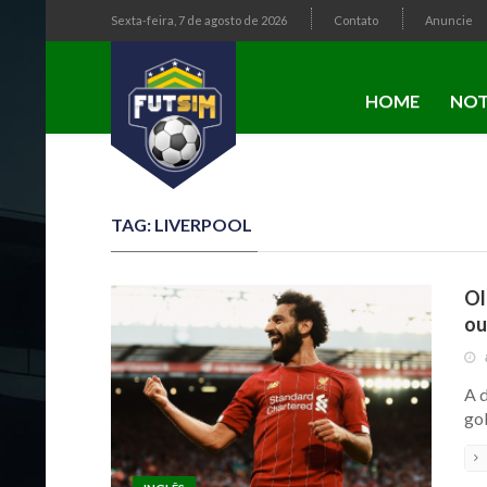
Sexta-feira, 7 de agosto de 2026
Contato
Anuncie
HOME
NOT
TAG: LIVERPOOL
Ol
ou
A d
go