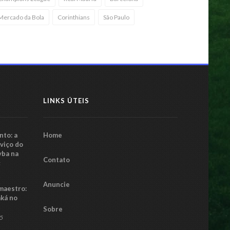
Mercado da Bola
Corinthians
São Paulo
LINKS ÚTEIS
to: a
Home
rviço do
yba na
Contato
5
Anuncie
maestro:
aká no
Sobre
25