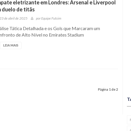
pate eletrizante em Londres: Arsenal e Liverpool
 duelo de titãs
23 de abril de 2025
por
Equipe Futsim
álise Tática Detalhada e os Gols que Marcaram um
nfronto de Alto Nível no Emirates Stadium
LEIA MAIS
Página 1 de 2
T