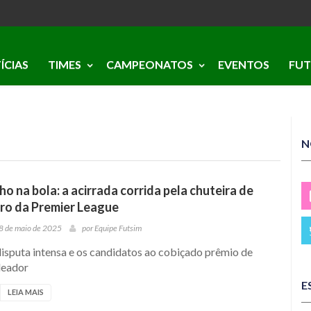
ÍCIAS
TIMES
CAMPEONATOS
EVENTOS
FUT
N
ho na bola: a acirrada corrida pela chuteira de
ro da Premier League
8 de maio de 2025
por
Equipe Futsim
isputa intensa e os candidatos ao cobiçado prêmio de
leador
E
LEIA MAIS