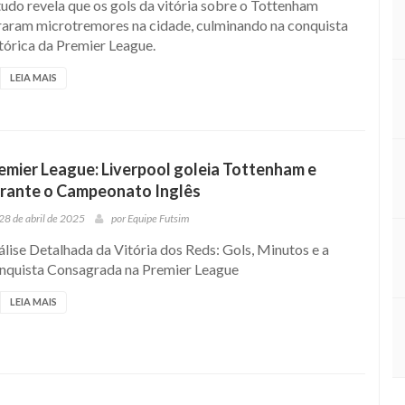
udo revela que os gols da vitória sobre o Tottenham
raram microtremores na cidade, culminando na conquista
tórica da Premier League.
LEIA MAIS
emier League: Liverpool goleia Tottenham e
rante o Campeonato Inglês
28 de abril de 2025
por
Equipe Futsim
lise Detalhada da Vitória dos Reds: Gols, Minutos e a
nquista Consagrada na Premier League
LEIA MAIS