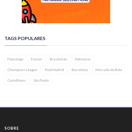
TAGS POPULARES
Flamengo
Futsim
Brasileirão
Palmeiras
Champions League
Real Madrid
Barcelona
Mercado da Bola
Corinthians
São Paulo
SOBRE