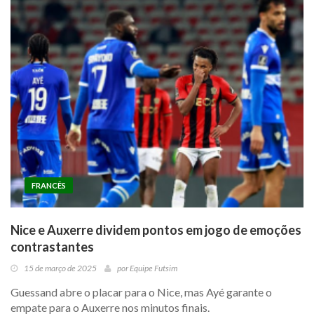
FRANCÊS
Nice e Auxerre dividem pontos em jogo de emoções
contrastantes
15 de março de 2025
por
Equipe Futsim
Guessand abre o placar para o Nice, mas Ayé garante o
empate para o Auxerre nos minutos finais.