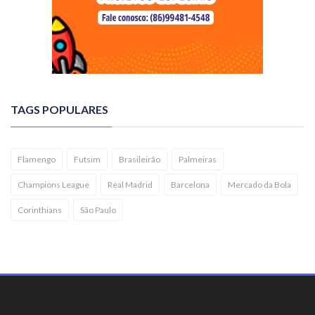
TAGS POPULARES
Flamengo
Futsim
Brasileirão
Palmeiras
Champions League
Real Madrid
Barcelona
Mercado da Bola
Corinthians
São Paulo