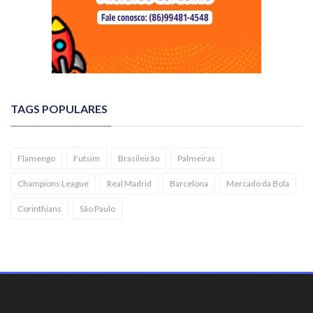
TAGS POPULARES
Flamengo
Futsim
Brasileirão
Palmeiras
Champions League
Real Madrid
Barcelona
Mercado da Bola
Corinthians
São Paulo