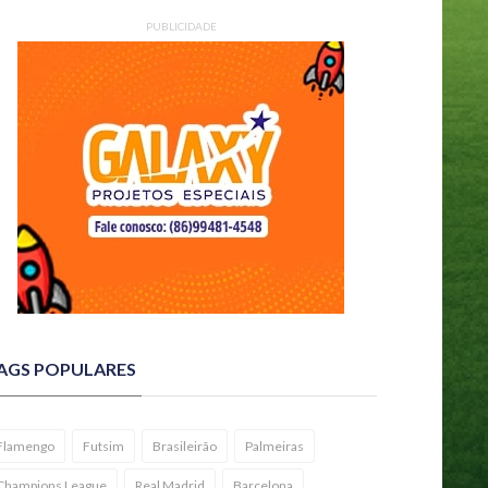
PUBLICIDADE
AGS POPULARES
Flamengo
Futsim
Brasileirão
Palmeiras
Champions League
Real Madrid
Barcelona