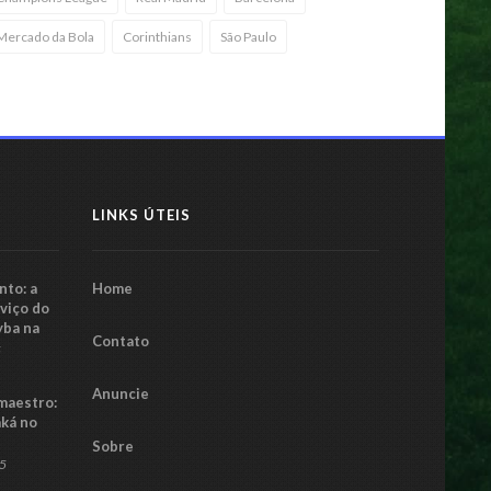
Mercado da Bola
Corinthians
São Paulo
LINKS ÚTEIS
to: a
Home
rviço do
yba na
Contato
5
Anuncie
maestro:
aká no
Sobre
25