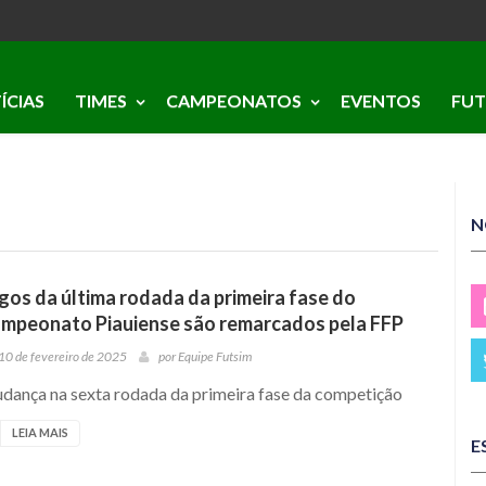
ÍCIAS
TIMES
CAMPEONATOS
EVENTOS
FUT
N
gos da última rodada da primeira fase do
mpeonato Piauiense são remarcados pela FFP
10 de fevereiro de 2025
por
Equipe Futsim
dança na sexta rodada da primeira fase da competição
LEIA MAIS
E