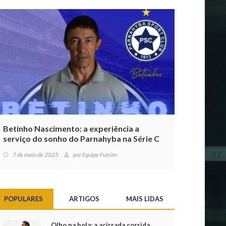
Betinho Nascimento: a experiência a
serviço do sonho do Parnahyba na Série C
7 de maio de 2025
por
Equipe Futsim
POPULARES
ARTIGOS
MAIS LIDAS
Olho na bola: a acirrada corrida