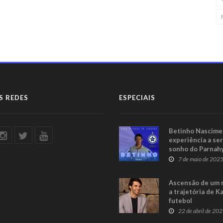
S REDES
ESPECIAIS
Betinho Nascimen
experiência a se
sonho do Parnah
Série C
7 de maio de 202
Ascensão de um 
a trajetória de K
futebol
22 de abril de 20