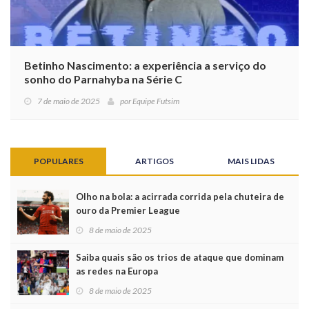
Betinho Nascimento: a experiência a serviço do
sonho do Parnahyba na Série C
7 de maio de 2025
por
Equipe Futsim
POPULARES
ARTIGOS
MAIS LIDAS
Olho na bola: a acirrada corrida pela chuteira de
ouro da Premier League
8 de maio de 2025
Saiba quais são os trios de ataque que dominam
as redes na Europa
8 de maio de 2025