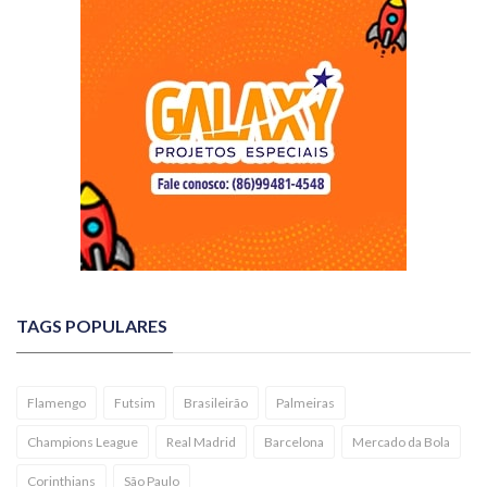
TAGS POPULARES
Flamengo
Futsim
Brasileirão
Palmeiras
Champions League
Real Madrid
Barcelona
Mercado da Bola
Corinthians
São Paulo