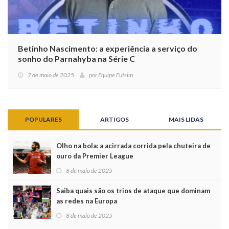
Betinho Nascimento: a experiência a serviço do
sonho do Parnahyba na Série C
7 de maio de 2025
por
Equipe Futsim
POPULARES
ARTIGOS
MAIS LIDAS
Olho na bola: a acirrada corrida pela chuteira de
ouro da Premier League
8 de maio de 2025
Saiba quais são os trios de ataque que dominam
as redes na Europa
8 de maio de 2025