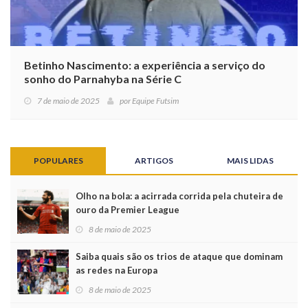
Betinho Nascimento: a experiência a serviço do
sonho do Parnahyba na Série C
7 de maio de 2025
por
Equipe Futsim
POPULARES
ARTIGOS
MAIS LIDAS
Olho na bola: a acirrada corrida pela chuteira de
ouro da Premier League
8 de maio de 2025
Saiba quais são os trios de ataque que dominam
as redes na Europa
8 de maio de 2025